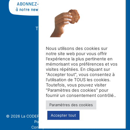
ABONNEZ-VOUS
à notre newsletter
TRAVAILLER AVEC NOUS ?
OFFRES D'EMPLOI
STAGES
Nous utilisons des cookies sur
notre site web pour vous offrir
Avec le soutien de la
l'expérience la plus pertinente en
mémorisant vos préférences et vos
visites répétées. En cliquant sur
"Accepter tout", vous consentez à
l'utilisation de TOUS les cookies.
Toutefois, vous pouvez visiter
"Paramètres des cookies" pour
fournir un consentement contrôlé..
Paramètres des cookies
Accepter tout
© 2026 La CODE
Politique de confidentialité et gestion des cookies
Politique de protection des enfants
Conception et réalisation : Switch asbl