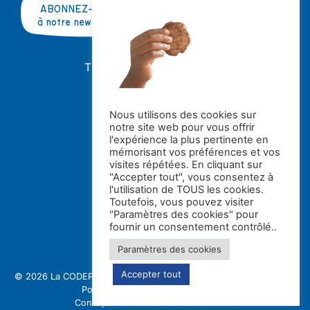
ABONNEZ-VOUS
à notre newsletter
TRAVAILLER AVEC NOUS ?
OFFRES D'EMPLOI
STAGES
Nous utilisons des cookies sur
notre site web pour vous offrir
Avec le soutien de la
l'expérience la plus pertinente en
mémorisant vos préférences et vos
visites répétées. En cliquant sur
"Accepter tout", vous consentez à
l'utilisation de TOUS les cookies.
Toutefois, vous pouvez visiter
"Paramètres des cookies" pour
fournir un consentement contrôlé..
Paramètres des cookies
Accepter tout
© 2026 La CODE
Politique de confidentialité et gestion des cookies
Politique de protection des enfants
Conception et réalisation : Switch asbl