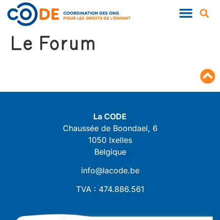
QUI SOMMES-NOUS ?
NOS PUBLIC
Le Forum
La CODE
Chaussée de Boondael, 6
1050 Ixelles
Belgique
info@lacode.be
TVA : 474.886.561