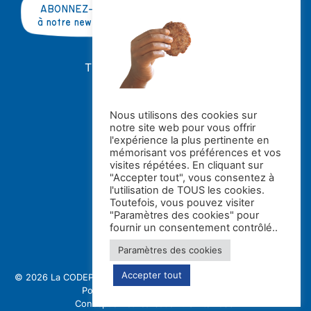
ABONNEZ-VOUS
à notre newsletter
TRAVAILLER AVEC NOUS ?
OFFRES D'EMPLOI
STAGES
Nous utilisons des cookies sur
notre site web pour vous offrir
Avec le soutien de la
l'expérience la plus pertinente en
mémorisant vos préférences et vos
visites répétées. En cliquant sur
"Accepter tout", vous consentez à
l'utilisation de TOUS les cookies.
Toutefois, vous pouvez visiter
"Paramètres des cookies" pour
fournir un consentement contrôlé..
Paramètres des cookies
Accepter tout
© 2026 La CODE
Politique de confidentialité et gestion des cookies
Politique de protection des enfants
Conception et réalisation : Switch asbl