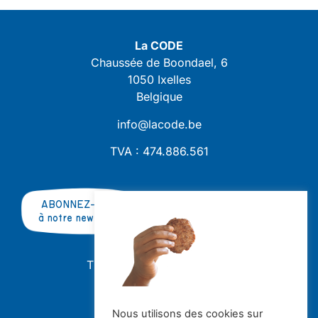
La CODE
Chaussée de Boondael, 6
1050 Ixelles
Belgique
info@lacode.be
TVA : 474.886.561
ABONNEZ-VOUS
à notre newsletter
TRAVAILLER AVEC NOUS ?
OFFRES D'EMPLOI
STAGES
Nous utilisons des cookies sur