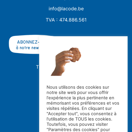
info@lacode.be
TVA : 474.886.561
ABONNEZ-VOUS
à notre newsletter
TRAVAILLER AVEC NOUS ?
OFFRES D'EMPLOI
STAGES
Nous utilisons des cookies sur
notre site web pour vous offrir
Avec le soutien de la
l'expérience la plus pertinente en
mémorisant vos préférences et vos
visites répétées. En cliquant sur
"Accepter tout", vous consentez à
l'utilisation de TOUS les cookies.
Toutefois, vous pouvez visiter
"Paramètres des cookies" pour