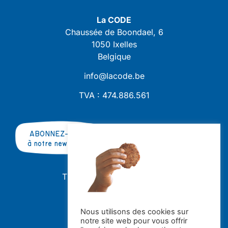
La CODE
Chaussée de Boondael, 6
1050 Ixelles
Belgique
info@lacode.be
TVA : 474.886.561
ABONNEZ-VOUS
à notre newsletter
TRAVAILLER AVEC NOUS ?
OFFRES D'EMPLOI
STAGES
Nous utilisons des cookies sur
notre site web pour vous offrir