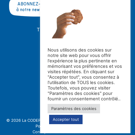
ABONNEZ-VOUS
à notre newsletter
TRAVAILLER AVEC NOUS ?
OFFRES D'EMPLOI
STAGES
Nous utilisons des cookies sur
notre site web pour vous offrir
Avec le soutien de la
l'expérience la plus pertinente en
mémorisant vos préférences et vos
visites répétées. En cliquant sur
"Accepter tout", vous consentez à
l'utilisation de TOUS les cookies.
Toutefois, vous pouvez visiter
"Paramètres des cookies" pour
fournir un consentement contrôlé..
Paramètres des cookies
Accepter tout
© 2026 La CODE
Politique de confidentialité et gestion des cookies
Politique de protection des enfants
Conception et réalisation : Switch asbl