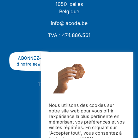
1050 Ixelles
Belgique
info@lacode.be
TVA : 474.886.561
ABONNEZ-VOUS
à notre newsletter
TRAVAILLER AVEC NOUS ?
OFFRES D'EMPLOI
STAGES
Nous utilisons des cookies sur
notre site web pour vous offrir
Avec le soutien de la
l'expérience la plus pertinente en
mémorisant vos préférences et vos
visites répétées. En cliquant sur
"Accepter tout", vous consentez à