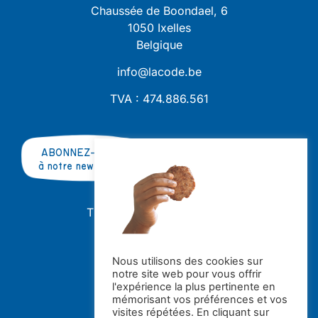
Chaussée de Boondael, 6
1050 Ixelles
Belgique
info@lacode.be
TVA : 474.886.561
ABONNEZ-VOUS
à notre newsletter
TRAVAILLER AVEC NOUS ?
OFFRES D'EMPLOI
STAGES
Nous utilisons des cookies sur
notre site web pour vous offrir
Avec le soutien de la
l'expérience la plus pertinente en
mémorisant vos préférences et vos
visites répétées. En cliquant sur