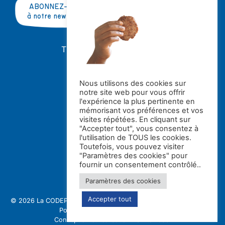
ABONNEZ-VOUS
à notre newsletter
TRAVAILLER AVEC NOUS ?
OFFRES D'EMPLOI
STAGES
Nous utilisons des cookies sur
notre site web pour vous offrir
Avec le soutien de la
l'expérience la plus pertinente en
mémorisant vos préférences et vos
visites répétées. En cliquant sur
"Accepter tout", vous consentez à
l'utilisation de TOUS les cookies.
Toutefois, vous pouvez visiter
"Paramètres des cookies" pour
fournir un consentement contrôlé..
Paramètres des cookies
Accepter tout
© 2026 La CODE
Politique de confidentialité et gestion des cookies
Politique de protection des enfants
Conception et réalisation : Switch asbl