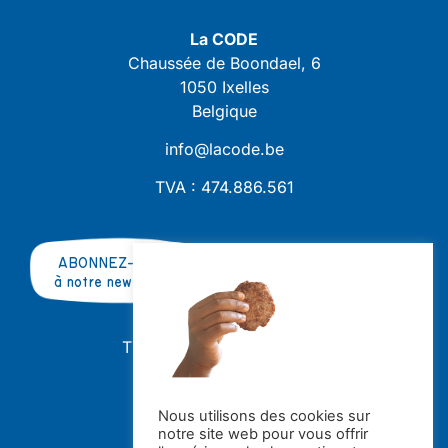
La CODE
Chaussée de Boondael, 6
1050 Ixelles
Belgique
info@lacode.be
TVA : 474.886.561
ABONNEZ-VOUS
à notre newsletter
TRAVAILLER AVEC NOUS ?
OFFRES D'EMPLOI
STAGES
Nous utilisons des cookies sur
notre site web pour vous offrir