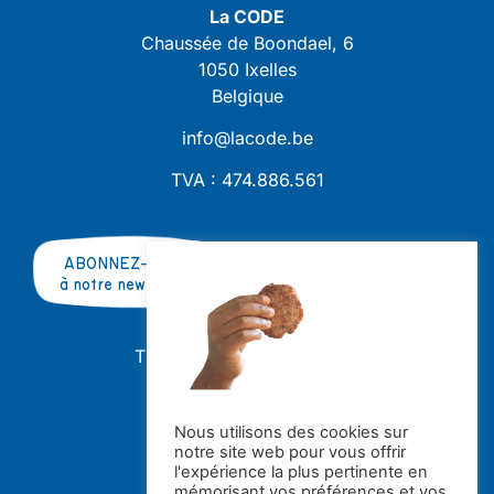
La CODE
Chaussée de Boondael, 6
1050 Ixelles
Belgique
info@lacode.be
TVA : 474.886.561
ABONNEZ-VOUS
à notre newsletter
TRAVAILLER AVEC NOUS ?
OFFRES D'EMPLOI
STAGES
Nous utilisons des cookies sur
notre site web pour vous offrir
Avec le soutien de la
l'expérience la plus pertinente en
mémorisant vos préférences et vos