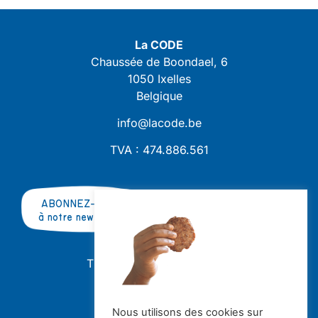
La CODE
Chaussée de Boondael, 6
1050 Ixelles
Belgique
info@lacode.be
TVA : 474.886.561
ABONNEZ-VOUS
à notre newsletter
TRAVAILLER AVEC NOUS ?
OFFRES D'EMPLOI
STAGES
Nous utilisons des cookies sur