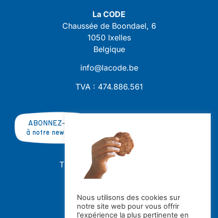
La CODE
Chaussée de Boondael, 6
1050 Ixelles
Belgique
info@lacode.be
TVA : 474.886.561
ABONNEZ-VOUS
à notre newsletter
TRAVAILLER AVEC NOUS ?
OFFRES D'EMPLOI
STAGES
Nous utilisons des cookies sur
notre site web pour vous offrir
Avec le soutien de la
l'expérience la plus pertinente en