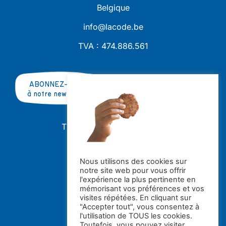
Belgique
info@lacode.be
TVA : 474.886.561
ABONNEZ-VOUS
à notre newsletter
TRAVAILLER AVEC NOUS ?
OFFRES D'EMPLOI
STAGES
Nous utilisons des cookies sur
notre site web pour vous offrir
Avec le soutien de la
l'expérience la plus pertinente en
mémorisant vos préférences et vos
visites répétées. En cliquant sur
"Accepter tout", vous consentez à
l'utilisation de TOUS les cookies.
Toutefois, vous pouvez visiter