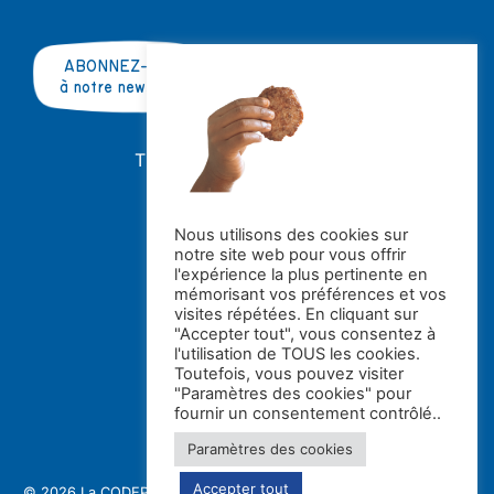
ABONNEZ-VOUS
à notre newsletter
TRAVAILLER AVEC NOUS ?
OFFRES D'EMPLOI
STAGES
Nous utilisons des cookies sur
notre site web pour vous offrir
Avec le soutien de la
l'expérience la plus pertinente en
mémorisant vos préférences et vos
visites répétées. En cliquant sur
"Accepter tout", vous consentez à
l'utilisation de TOUS les cookies.
Toutefois, vous pouvez visiter
"Paramètres des cookies" pour
fournir un consentement contrôlé..
Paramètres des cookies
Accepter tout
© 2026 La CODE
Politique de confidentialité et gestion des cookies