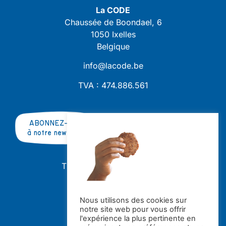
La CODE
Chaussée de Boondael, 6
1050 Ixelles
Belgique
info@lacode.be
TVA : 474.886.561
ABONNEZ-VOUS
à notre newsletter
TRAVAILLER AVEC NOUS ?
OFFRES D'EMPLOI
STAGES
Nous utilisons des cookies sur
notre site web pour vous offrir
Avec le soutien de la
l'expérience la plus pertinente en