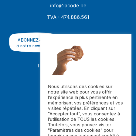
info@lacode.be
TVA : 474.886.561
ABONNEZ-VOUS
à notre newsletter
TRAVAILLER AVEC NOUS ?
OFFRES D'EMPLOI
STAGES
Nous utilisons des cookies sur
notre site web pour vous offrir
Avec le soutien de la
l'expérience la plus pertinente en
mémorisant vos préférences et vos
visites répétées. En cliquant sur
"Accepter tout", vous consentez à
l'utilisation de TOUS les cookies.
Toutefois, vous pouvez visiter
"Paramètres des cookies" pour
fournir un consentement contrôlé..