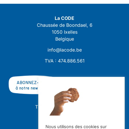
La CODE
Chaussée de Boondael, 6
1050 Ixelles
Belgique
info@lacode.be
TVA : 474.886.561
ABONNEZ-VOUS
à notre newsletter
TRAVAILLER AVEC NOUS ?
OFFRES D'EMPLOI
STAGES
Nous utilisons des cookies sur