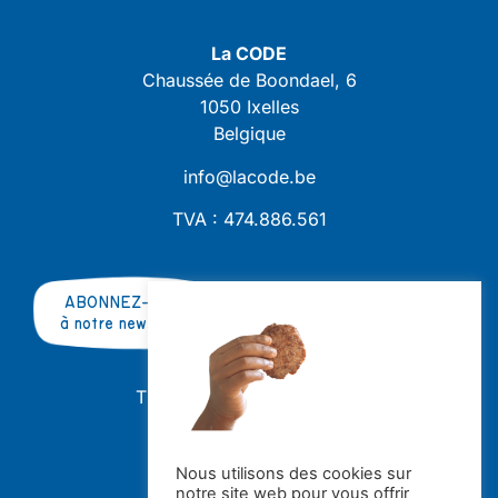
La CODE
Chaussée de Boondael, 6
1050 Ixelles
Belgique
info@lacode.be
TVA : 474.886.561
ABONNEZ-VOUS
à notre newsletter
TRAVAILLER AVEC NOUS ?
OFFRES D'EMPLOI
STAGES
Nous utilisons des cookies sur
notre site web pour vous offrir