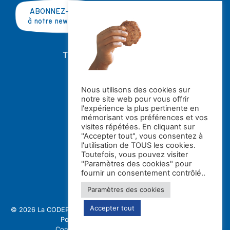
ABONNEZ-VOUS
à notre newsletter
TRAVAILLER AVEC NOUS ?
OFFRES D'EMPLOI
STAGES
Nous utilisons des cookies sur
notre site web pour vous offrir
Avec le soutien de la
l'expérience la plus pertinente en
mémorisant vos préférences et vos
visites répétées. En cliquant sur
"Accepter tout", vous consentez à
l'utilisation de TOUS les cookies.
Toutefois, vous pouvez visiter
"Paramètres des cookies" pour
fournir un consentement contrôlé..
Paramètres des cookies
Accepter tout
© 2026 La CODE
Politique de confidentialité et gestion des cookies
Politique de protection des enfants
Conception et réalisation : Switch asbl