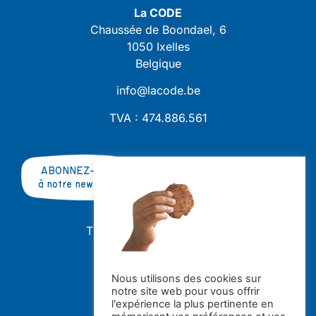
La CODE
Chaussée de Boondael, 6
1050 Ixelles
Belgique
info@lacode.be
TVA : 474.886.561
ABONNEZ-VOUS
à notre newsletter
TRAVAILLER AVEC NOUS ?
OFFRES D'EMPLOI
STAGES
Nous utilisons des cookies sur
notre site web pour vous offrir
Avec le soutien de la
l'expérience la plus pertinente en